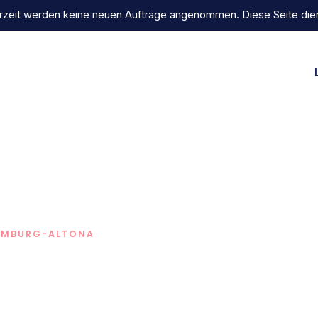
zeit werden keine neuen Aufträge angenommen. Diese Seite dient
HAMBURG-ALTONA
rmeister