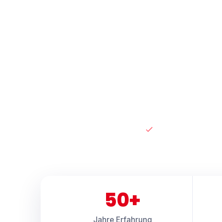
Rolan
Über 50 Jahre 
Anstriche, dek
Zu den Leist
Über 50 Jahre Erf
50+
Jahre Erfahrung