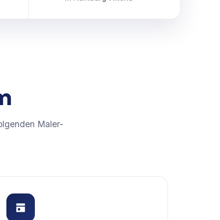
um
olgenden Maler-