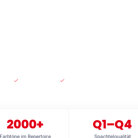
d Rugullis
Malerhandwerk in Hamburg – sorgfältige
orative Wandgestaltung und Renovierungen.
ungen
ahrung
Stucco Veneziano
Hamburg-Altona
2000+
Q1–Q4
Farbtöne im Repertoire
Spachtelqualität